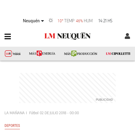
Neuquén
TEMP
HUM
14:21 HS
10°
46%
LA MAÑANA
Fútbol
02 DE JULIO 2018 - 00:00
DEPORTES