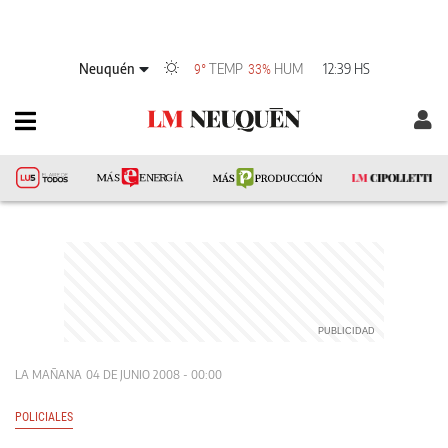
Neuquén
TEMP
HUM
12:39 HS
9°
33%
LA MAÑANA
04 DE JUNIO 2008 - 00:00
POLICIALES