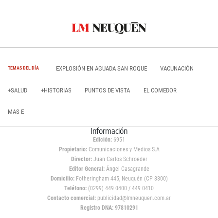
EXPLOSIÓN EN AGUADA SAN ROQUE
VACUNACIÓN
TEMAS DEL DÍA
+SALUD
+HISTORIAS
PUNTOS DE VISTA
EL COMEDOR
MAS E
Información
Edición:
6951
Propietario:
Comunicaciones y Medios S.A
Director:
Juan Carlos Schroeder
Editor General:
Ángel Casagrande
Domicilio:
Fotheringham 445, Neuquén (CP 8300)
Teléfono:
(0299) 449 0400 / 449 0410
Contacto comercial:
publicidad@lmneuquen.com.ar
Registro DNA: 97810291