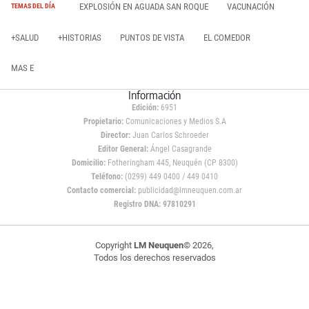
EXPLOSIÓN EN AGUADA SAN ROQUE
VACUNACIÓN
TEMAS DEL DÍA
+SALUD
+HISTORIAS
PUNTOS DE VISTA
EL COMEDOR
MAS E
Información
Edición:
6951
Propietario:
Comunicaciones y Medios S.A
Director:
Juan Carlos Schroeder
Editor General:
Ángel Casagrande
Domicilio:
Fotheringham 445, Neuquén (CP 8300)
Teléfono:
(0299) 449 0400 / 449 0410
Contacto comercial:
publicidad@lmneuquen.com.ar
Registro DNA: 97810291
Copyright
LM Neuquen
© 2026,
Todos los derechos reservados