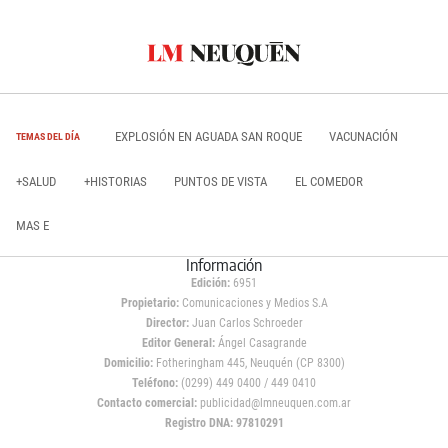
EXPLOSIÓN EN AGUADA SAN ROQUE
VACUNACIÓN
TEMAS DEL DÍA
+SALUD
+HISTORIAS
PUNTOS DE VISTA
EL COMEDOR
MAS E
Información
Edición:
6951
Propietario:
Comunicaciones y Medios S.A
Director:
Juan Carlos Schroeder
Editor General:
Ángel Casagrande
Domicilio:
Fotheringham 445, Neuquén (CP 8300)
Teléfono:
(0299) 449 0400 / 449 0410
Contacto comercial:
publicidad@lmneuquen.com.ar
Registro DNA: 97810291