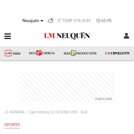
Neuquén
TEMP
HUM
02:45 HS
5°
51%
LA MAÑANA
Copa América
22 DE JUNIO 2019 - 16:41
DEPORTES