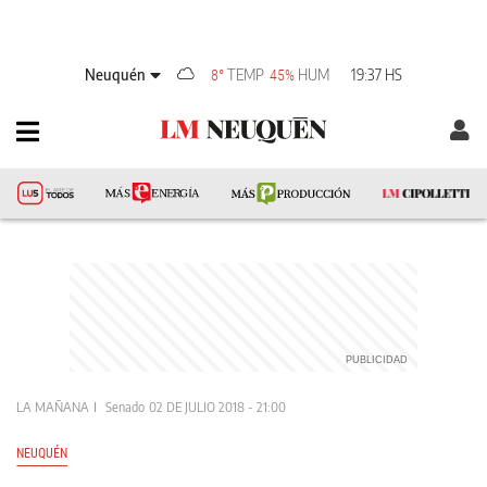
Neuquén
TEMP
HUM
19:37 HS
8°
45%
LA MAÑANA
Senado
02 DE JULIO 2018 - 21:00
NEUQUÉN