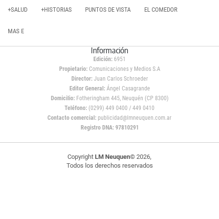
+SALUD
+HISTORIAS
PUNTOS DE VISTA
EL COMEDOR
MAS E
Información
Edición:
6951
Propietario:
Comunicaciones y Medios S.A
Director:
Juan Carlos Schroeder
Editor General:
Ángel Casagrande
Domicilio:
Fotheringham 445, Neuquén (CP 8300)
Teléfono:
(0299) 449 0400 / 449 0410
Contacto comercial:
publicidad@lmneuquen.com.ar
Registro DNA: 97810291
Copyright
LM Neuquen
© 2026,
Todos los derechos reservados