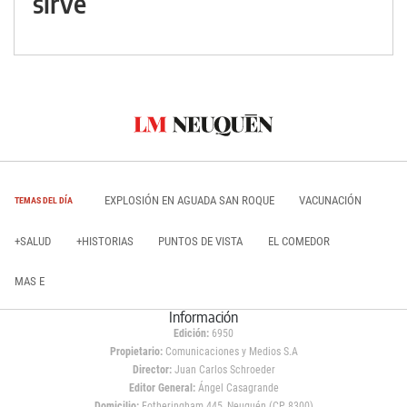
sirve
EXPLOSIÓN EN AGUADA SAN ROQUE
VACUNACIÓN
TEMAS DEL DÍA
+SALUD
+HISTORIAS
PUNTOS DE VISTA
EL COMEDOR
MAS E
Información
Edición:
6950
Propietario:
Comunicaciones y Medios S.A
Director:
Juan Carlos Schroeder
Editor General:
Ángel Casagrande
Domicilio:
Fotheringham 445, Neuquén (CP 8300)