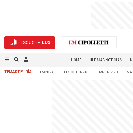
ESCUCHÁ
LU5
HOME
ÚLTIMAS NOTICIAS
N
NECROLÓGICAS
DEPORTES
TEMAS DEL DÍA
TEMPORAL
LEY DE TIERRAS
LMN EN VIVO
MÁS