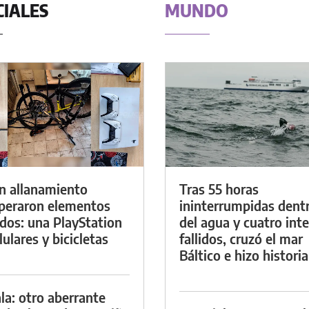
CIALES
MUNDO
n allanamiento
Tras 55 horas
peraron elementos
ininterrumpidas dent
dos: una PlayStation
del agua y cuatro int
lulares y bicicletas
fallidos, cruzó el mar
Báltico e hizo historia
la: otro aberrante