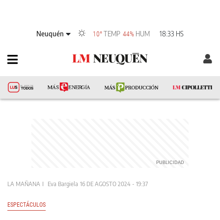
Neuquén
TEMP
HUM
18:33 HS
10°
44%
LA MAÑANA
Eva Bargiela
16 DE AGOSTO 2024 - 19:37
ESPECTÁCULOS