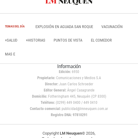
EXPLOSIÓN EN AGUADA SAN ROQUE
VACUNACIÓN
TEMAS DEL DÍA
+SALUD
+HISTORIAS
PUNTOS DE VISTA
EL COMEDOR
MAS E
Información
Edición:
6950
Propietario:
Comunicaciones y Medios S.A
Director:
Juan Carlos Schroeder
Editor General:
Ángel Casagrande
Domicilio:
Fotheringham 445, Neuquén (CP 8300)
Teléfono:
(0299) 449 0400 / 449 0410
Contacto comercial:
publicidad@lmneuquen.com.ar
Registro DNA: 97810291
Copyright
LM Neuquen
© 2026,