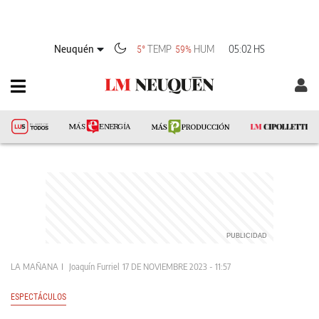
Neuquén
TEMP
HUM
05:02 HS
5°
59%
LA MAÑANA
Joaquín Furriel
17 DE NOVIEMBRE 2023 - 11:57
ESPECTÁCULOS