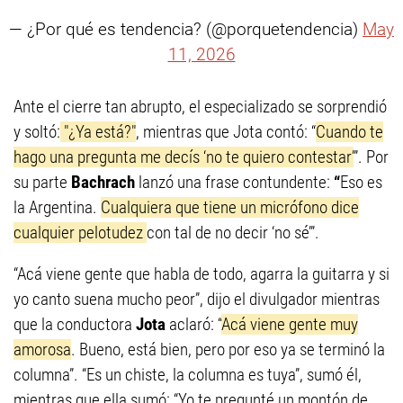
— ¿Por qué es tendencia? (@porquetendencia)
May
11, 2026
Ante el cierre tan abrupto, el especializado se sorprendió
y soltó:
"¿Ya está?"
, mientras que Jota contó: “
Cuando te
hago una pregunta me decís ‘no te quiero contestar’
”. Por
su parte
Bachrach
lanzó una frase contundente:
“
Eso es
la Argentina.
Cualquiera que tiene un micrófono dice
cualquier pelotudez
con tal de no decir ‘no sé’”.
“Acá viene gente que habla de todo, agarra la guitarra y si
yo canto suena mucho peor”, dijo el divulgador mientras
que la conductora
Jota
aclaró: “
Acá viene gente muy
amorosa
. Bueno, está bien, pero por eso ya se terminó la
columna”. “Es un chiste, la columna es tuya”, sumó él,
mientras que ella sumó: “Yo te pregunté un montón de