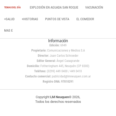
EXPLOSIÓN EN AGUADA SAN ROQUE
VACUNACIÓN
TEMAS DEL DÍA
+SALUD
+HISTORIAS
PUNTOS DE VISTA
EL COMEDOR
MAS E
Información
Edición:
6949
Propietario:
Comunicaciones y Medios S.A
Director:
Juan Carlos Schroeder
Editor General:
Ángel Casagrande
Domicilio:
Fotheringham 445, Neuquén (CP 8300)
Teléfono:
(0299) 449 0400 / 449 0410
Contacto comercial:
publicidad@lmneuquen.com.ar
Registro DNA: 97810291
Copyright
LM Neuquen
© 2026,
Todos los derechos reservados