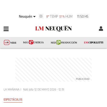
Neuquén
TEMP
HUM
11:50 HS
8°
51%
LA MAÑANA
Nati Jota
12 DE MAYO 2026 - 12:19
ESPECTÁCULOS