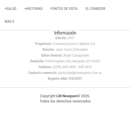
+SALUD
+HISTORIAS
PUNTOS DE VISTA
EL COMEDOR
MAS E
Información
Edición:
6947
Propietario:
Comunicaciones y Medios S.A
Director:
Juan Carlos Schroeder
Editor General:
Ángel Casagrande
Domicilio:
Fotheringham 445, Neuquén (CP 8300)
Teléfono:
(0299) 449 0400 / 449 0410
Contacto comercial:
publicidad@lmneuquen.com.ar
Registro DNA: 97810291
Copyright
LM Neuquen
© 2026,
Todos los derechos reservados