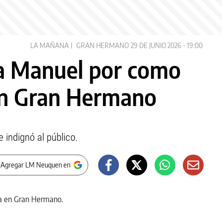
LA MAÑANA
GRAN HERMANO
29 DE JUNIO 2026 - 19:00
s a Manuel por como
en Gran Hermano
e indignó al público.
 Agregar LM Neuquen en