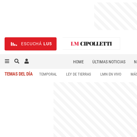
ESCUCHÁ
LU5
HOME
ÚLTIMAS NOTICIAS
N
NECROLÓGICAS
DEPORTES
TEMAS DEL DÍA
TEMPORAL
LEY DE TIERRAS
LMN EN VIVO
MÁS