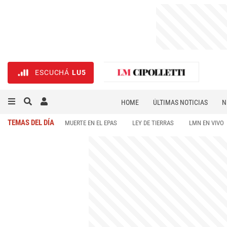
ESCUCHÁ
LU5
HOME
ÚLTIMAS NOTICIAS
N
NECROLÓGICAS
DEPORTES
TEMAS DEL DÍA
MUERTE EN EL EPAS
LEY DE TIERRAS
LMN EN VIVO