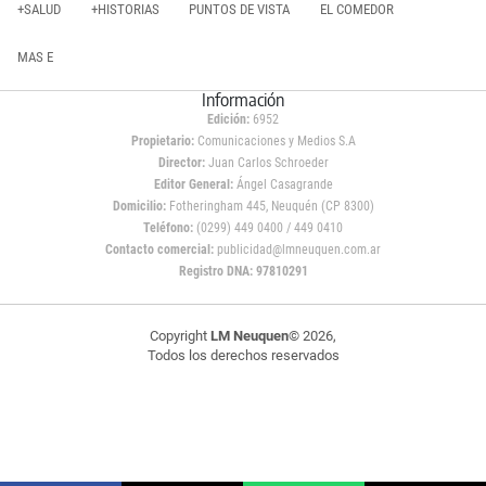
+SALUD
+HISTORIAS
PUNTOS DE VISTA
EL COMEDOR
MAS E
Información
Edición:
6952
Propietario:
Comunicaciones y Medios S.A
Director:
Juan Carlos Schroeder
Editor General:
Ángel Casagrande
Domicilio:
Fotheringham 445, Neuquén (CP 8300)
Teléfono:
(0299) 449 0400 / 449 0410
Contacto comercial:
publicidad@lmneuquen.com.ar
Registro DNA: 97810291
Copyright
LM Neuquen
© 2026,
Todos los derechos reservados