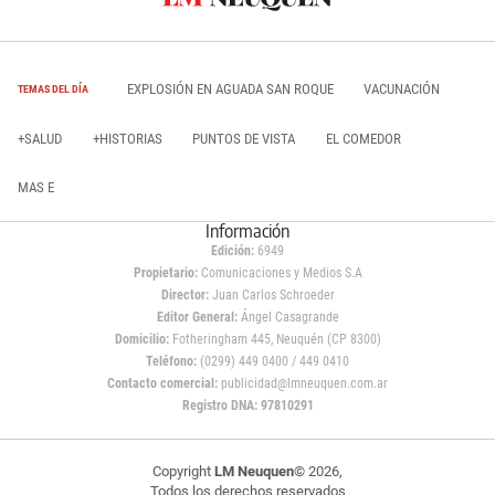
EXPLOSIÓN EN AGUADA SAN ROQUE
VACUNACIÓN
TEMAS DEL DÍA
+SALUD
+HISTORIAS
PUNTOS DE VISTA
EL COMEDOR
MAS E
Información
Edición:
6949
Propietario:
Comunicaciones y Medios S.A
Director:
Juan Carlos Schroeder
Editor General:
Ángel Casagrande
Domicilio:
Fotheringham 445, Neuquén (CP 8300)
Teléfono:
(0299) 449 0400 / 449 0410
Contacto comercial:
publicidad@lmneuquen.com.ar
Registro DNA: 97810291
Copyright
LM Neuquen
© 2026,
Todos los derechos reservados