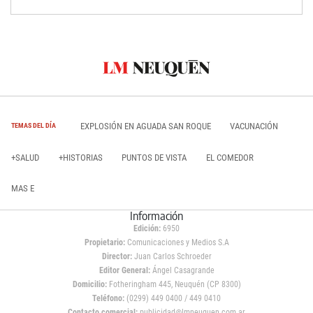
EXPLOSIÓN EN AGUADA SAN ROQUE
VACUNACIÓN
TEMAS DEL DÍA
+SALUD
+HISTORIAS
PUNTOS DE VISTA
EL COMEDOR
MAS E
Información
Edición:
6950
Propietario:
Comunicaciones y Medios S.A
Director:
Juan Carlos Schroeder
Editor General:
Ángel Casagrande
Domicilio:
Fotheringham 445, Neuquén (CP 8300)
Teléfono:
(0299) 449 0400 / 449 0410
Contacto comercial:
publicidad@lmneuquen.com.ar