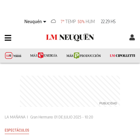
Neuquén
TEMP
HUM
22:29 HS
7°
50%
LA MAÑANA
Gran Hermano
01 DE JULIO 2025 - 10:20
ESPECTÁCULOS