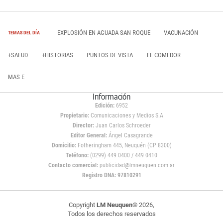
EXPLOSIÓN EN AGUADA SAN ROQUE
VACUNACIÓN
TEMAS DEL DÍA
+SALUD
+HISTORIAS
PUNTOS DE VISTA
EL COMEDOR
MAS E
Información
Edición:
6952
Propietario:
Comunicaciones y Medios S.A
Director:
Juan Carlos Schroeder
Editor General:
Ángel Casagrande
Domicilio:
Fotheringham 445, Neuquén (CP 8300)
Teléfono:
(0299) 449 0400 / 449 0410
Contacto comercial:
publicidad@lmneuquen.com.ar
Registro DNA: 97810291
Copyright
LM Neuquen
© 2026,
Todos los derechos reservados