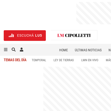
ESCUCHÁ
LU5
HOME
ÚLTIMAS NOTICIAS
N
NECROLÓGICAS
DEPORTES
TEMAS DEL DÍA
TEMPORAL
LEY DE TIERRAS
LMN EN VIVO
MÁS