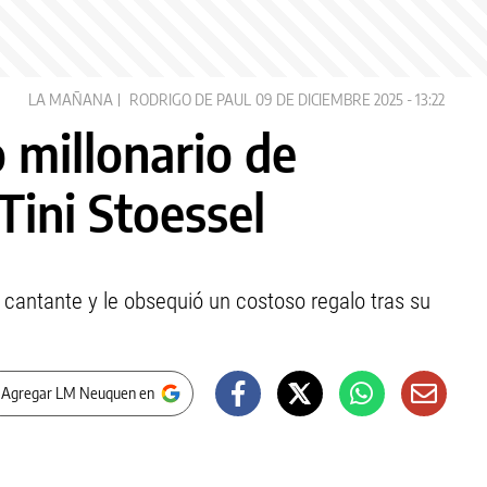
LA MAÑANA
RODRIGO DE PAUL
09 DE DICIEMBRE 2025 - 13:22
o millonario de
Tini Stoessel
a cantante y le obsequió un costoso regalo tras su
 Agregar LM Neuquen en