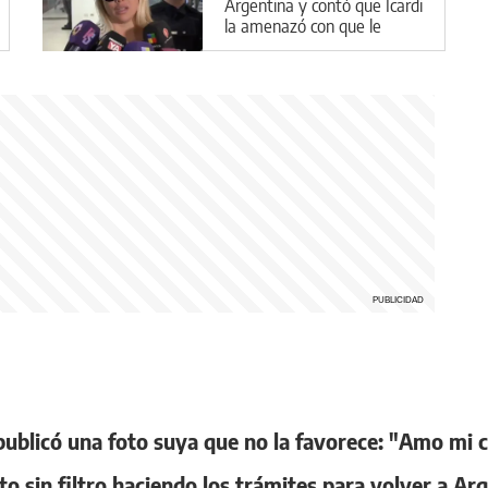
Argentina y contó que Icardi
la amenazó con que le
"esperaba lo peor de lo
peor"
ublicó una foto suya que no la favorece: "Amo mi 
o sin filtro haciendo los trámites para volver a Ar