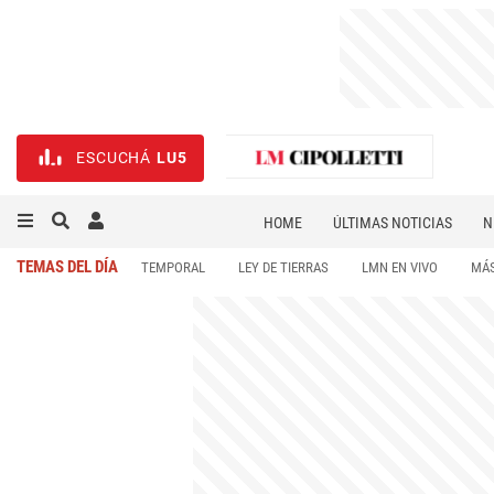
ESCUCHÁ
LU5
HOME
ÚLTIMAS NOTICIAS
N
NECROLÓGICAS
DEPORTES
TEMAS DEL DÍA
TEMPORAL
LEY DE TIERRAS
LMN EN VIVO
MÁS