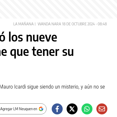
LA MAÑANA
WANDA NARA
18 DE OCTUBRE 2024 - 08:48
ó los nueve
ne que tener su
Mauro Icardi sigue siendo un misterio, y aún no se
 Agregar LM Neuquen en