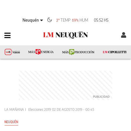
Neuquén
TEMP
HUM
05:52 HS
3°
69%
LA MAÑANA
Elecciones 2019
02 DE AGOSTO 2019 - 00:45
NEUQUÉN