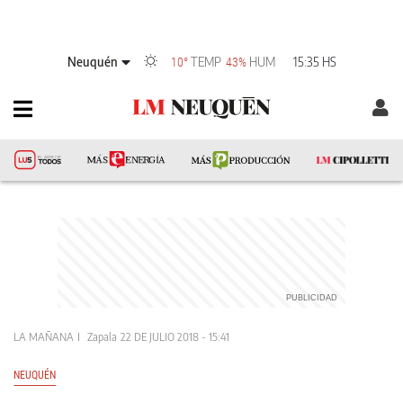
Neuquén
TEMP
HUM
15:35 HS
10°
43%
LA MAÑANA
Zapala
22 DE JULIO 2018 - 15:41
NEUQUÉN