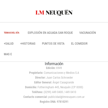
EXPLOSIÓN EN AGUADA SAN ROQUE
VACUNACIÓN
TEMAS DEL DÍA
+SALUD
+HISTORIAS
PUNTOS DE VISTA
EL COMEDOR
MAS E
Información
Edición:
6949
Propietario:
Comunicaciones y Medios S.A
Director:
Juan Carlos Schroeder
Editor General:
Ángel Casagrande
Domicilio:
Fotheringham 445, Neuquén (CP 8300)
Teléfono:
(0299) 449 0400 / 449 0410
Contacto comercial:
publicidad@lmneuquen.com.ar
Registro DNA: 97810291