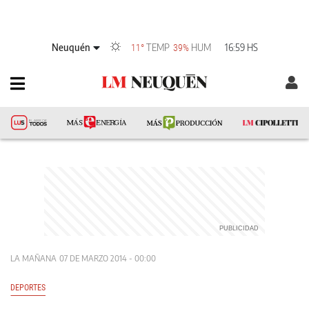
Neuquén
TEMP
HUM
16:59 HS
11°
39%
LA MAÑANA
07 DE MARZO 2014 - 00:00
DEPORTES