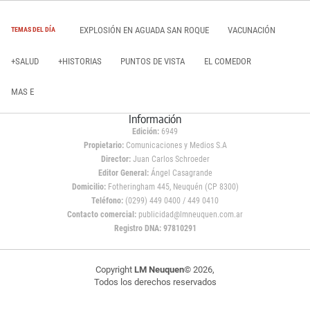
EXPLOSIÓN EN AGUADA SAN ROQUE
VACUNACIÓN
TEMAS DEL DÍA
+SALUD
+HISTORIAS
PUNTOS DE VISTA
EL COMEDOR
MAS E
Información
Edición:
6949
Propietario:
Comunicaciones y Medios S.A
Director:
Juan Carlos Schroeder
Editor General:
Ángel Casagrande
Domicilio:
Fotheringham 445, Neuquén (CP 8300)
Teléfono:
(0299) 449 0400 / 449 0410
Contacto comercial:
publicidad@lmneuquen.com.ar
Registro DNA: 97810291
Copyright
LM Neuquen
© 2026,
Todos los derechos reservados