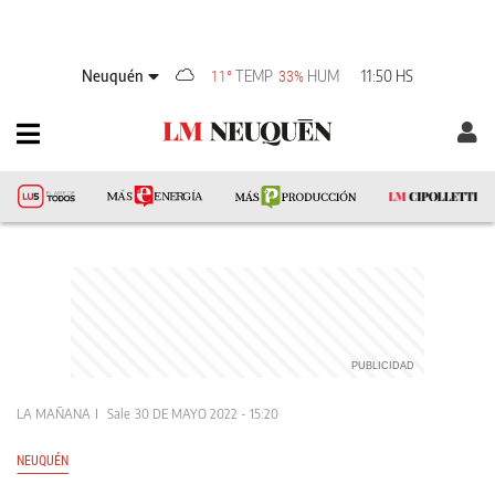
Neuquén
TEMP
HUM
11:50 HS
11°
33%
LA MAÑANA
Sale
30 DE MAYO 2022 - 15:20
NEUQUÉN