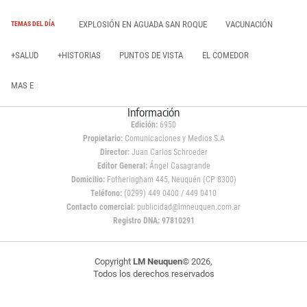
EXPLOSIÓN EN AGUADA SAN ROQUE
VACUNACIÓN
TEMAS DEL DÍA
+SALUD
+HISTORIAS
PUNTOS DE VISTA
EL COMEDOR
MAS E
Información
Edición:
6950
Propietario:
Comunicaciones y Medios S.A
Director:
Juan Carlos Schroeder
Editor General:
Ángel Casagrande
Domicilio:
Fotheringham 445, Neuquén (CP 8300)
Teléfono:
(0299) 449 0400 / 449 0410
Contacto comercial:
publicidad@lmneuquen.com.ar
Registro DNA: 97810291
Copyright
LM Neuquen
© 2026,
Todos los derechos reservados