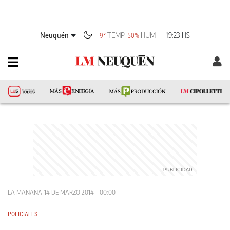
Neuquén
TEMP
HUM
19:23 HS
9°
50%
LA MAÑANA
14 DE MARZO 2014 - 00:00
POLICIALES