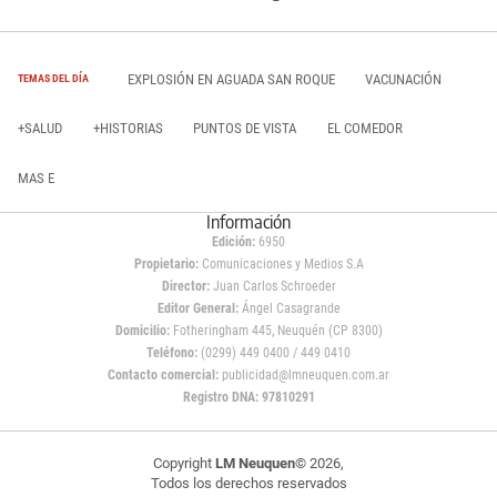
EXPLOSIÓN EN AGUADA SAN ROQUE
VACUNACIÓN
TEMAS DEL DÍA
+SALUD
+HISTORIAS
PUNTOS DE VISTA
EL COMEDOR
MAS E
Información
Edición:
6950
Propietario:
Comunicaciones y Medios S.A
Director:
Juan Carlos Schroeder
Editor General:
Ángel Casagrande
Domicilio:
Fotheringham 445, Neuquén (CP 8300)
Teléfono:
(0299) 449 0400 / 449 0410
Contacto comercial:
publicidad@lmneuquen.com.ar
Registro DNA: 97810291
Copyright
LM Neuquen
© 2026,
Todos los derechos reservados