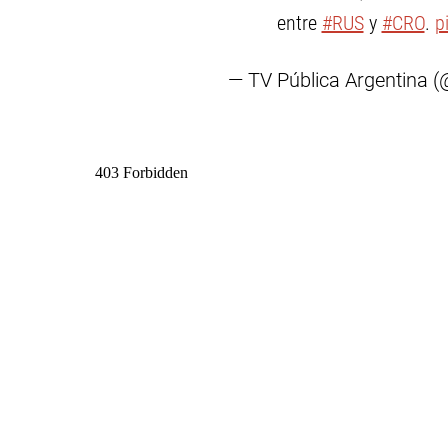
entre
#RUS
y
#CRO
.
p
— TV Pública Argentina 