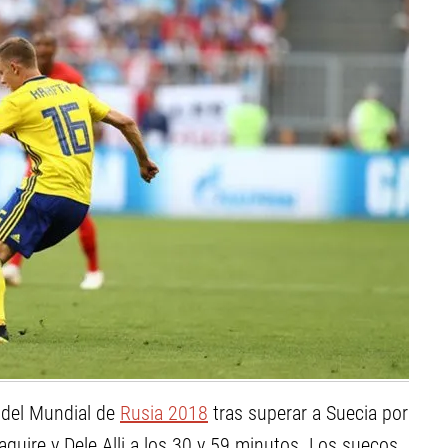
s del Mundial de
Rusia 2018
tras superar a Suecia por
guire y Dele Alli a los 30 y 59 minutos. Los suecos