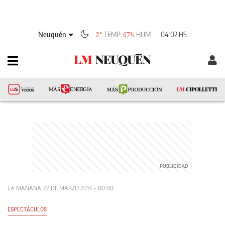
Neuquén
TEMP
HUM
04:02 HS
2°
67%
LA MAÑANA
22 DE MARZO 2014 - 00:00
ESPECTÁCULOS