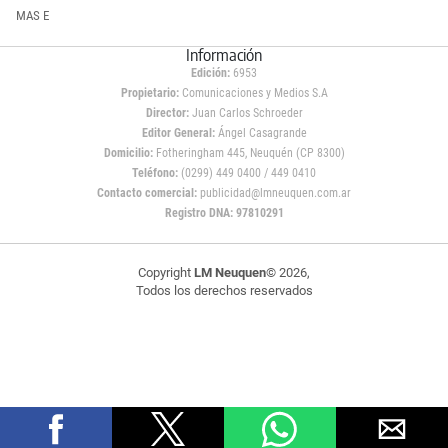
MAS E
Información
Edición:
6953
Propietario:
Comunicaciones y Medios S.A
Director:
Juan Carlos Schroeder
Editor General:
Ángel Casagrande
Domicilio:
Fotheringham 445, Neuquén (CP 8300)
Teléfono:
(0299) 449 0400 / 449 0410
Contacto comercial:
publicidad@lmneuquen.com.ar
Registro DNA: 97810291
Copyright
LM Neuquen
© 2026,
Todos los derechos reservados