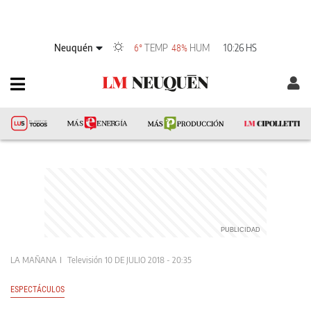
Neuquén
TEMP
HUM
10:26 HS
6°
48%
LA MAÑANA
Televisión
10 DE JULIO 2018 - 20:35
ESPECTÁCULOS