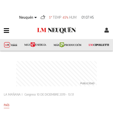
Neuquén
TEMP
HUM
01:07 HS
5°
45%
LA MAÑANA
Congreso
10 DE DICIEMBRE 2019 - 13:51
PAÍS