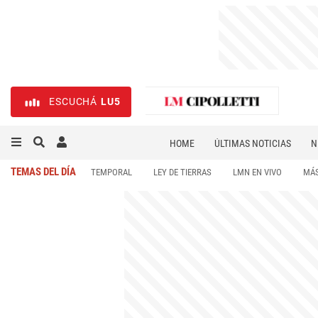
ESCUCHÁ
LU5
HOME
ÚLTIMAS NOTICIAS
N
NECROLÓGICAS
DEPORTES
TEMAS DEL DÍA
TEMPORAL
LEY DE TIERRAS
LMN EN VIVO
MÁS