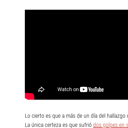
Lo cierto es que a más de un día del hallazgo 
La única certeza es que sufrió
dos golpes en 