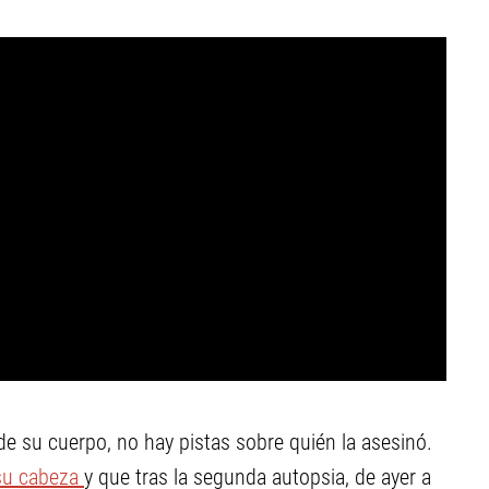
de su cuerpo, no hay pistas sobre quién la asesinó.
su cabeza
y que tras la segunda autopsia, de ayer a