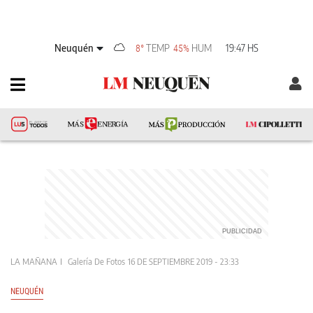
Neuquén
TEMP
HUM
19:47 HS
8°
45%
LA MAÑANA
Galería De Fotos
16 DE SEPTIEMBRE 2019 - 23:33
NEUQUÉN