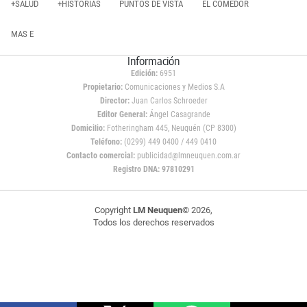
+SALUD
+HISTORIAS
PUNTOS DE VISTA
EL COMEDOR
MAS E
Información
Edición:
6951
Propietario:
Comunicaciones y Medios S.A
Director:
Juan Carlos Schroeder
Editor General:
Ángel Casagrande
Domicilio:
Fotheringham 445, Neuquén (CP 8300)
Teléfono:
(0299) 449 0400 / 449 0410
Contacto comercial:
publicidad@lmneuquen.com.ar
Registro DNA: 97810291
Copyright
LM Neuquen
© 2026,
Todos los derechos reservados