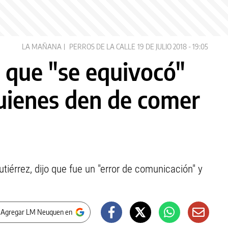
LA MAÑANA
PERROS DE LA CALLE
19 DE JULIO 2018 - 19:05
 que "se equivocó"
quienes den de comer
tiérrez, dijo que fue un "error de comunicación" y
 Agregar LM Neuquen en