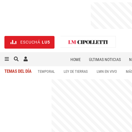
ESCUCHÁ
LU5
HOME
ÚLTIMAS NOTICIAS
N
NECROLÓGICAS
DEPORTES
TEMAS DEL DÍA
TEMPORAL
LEY DE TIERRAS
LMN EN VIVO
MÁS