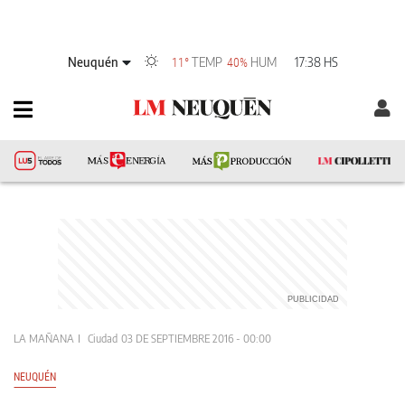
Neuquén
TEMP
HUM
17:38 HS
11°
40%
LA MAÑANA
Ciudad
03 DE SEPTIEMBRE 2016 - 00:00
NEUQUÉN