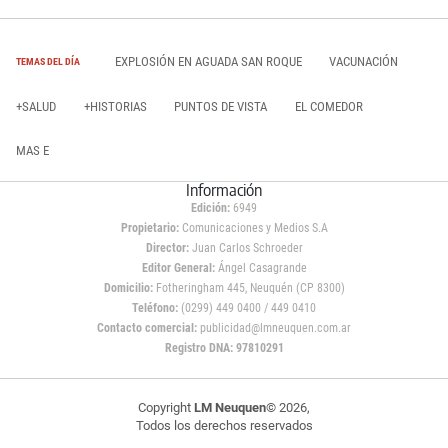
EXPLOSIÓN EN AGUADA SAN ROQUE
VACUNACIÓN
TEMAS DEL DÍA
+SALUD
+HISTORIAS
PUNTOS DE VISTA
EL COMEDOR
MAS E
Información
Edición:
6949
Propietario:
Comunicaciones y Medios S.A
Director:
Juan Carlos Schroeder
Editor General:
Ángel Casagrande
Domicilio:
Fotheringham 445, Neuquén (CP 8300)
Teléfono:
(0299) 449 0400 / 449 0410
Contacto comercial:
publicidad@lmneuquen.com.ar
Registro DNA: 97810291
Copyright
LM Neuquen
© 2026,
Todos los derechos reservados