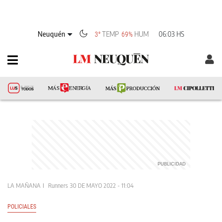
Neuquén
TEMP
HUM
06:03 HS
3°
69%
LA MAÑANA
Runners
30 DE MAYO 2022 - 11:04
POLICIALES