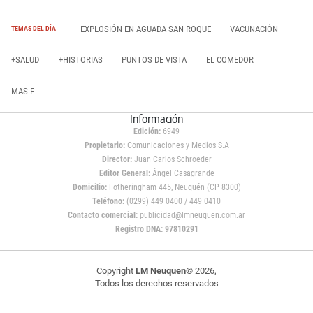
EXPLOSIÓN EN AGUADA SAN ROQUE
VACUNACIÓN
TEMAS DEL DÍA
+SALUD
+HISTORIAS
PUNTOS DE VISTA
EL COMEDOR
MAS E
Información
Edición:
6949
Propietario:
Comunicaciones y Medios S.A
Director:
Juan Carlos Schroeder
Editor General:
Ángel Casagrande
Domicilio:
Fotheringham 445, Neuquén (CP 8300)
Teléfono:
(0299) 449 0400 / 449 0410
Contacto comercial:
publicidad@lmneuquen.com.ar
Registro DNA: 97810291
Copyright
LM Neuquen
© 2026,
Todos los derechos reservados