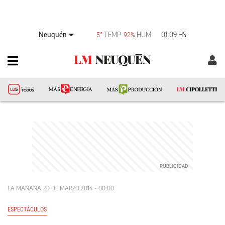
Neuquén
TEMP
HUM
01:09 HS
5°
92%
LA MAÑANA
20 DE MARZO 2014 - 00:00
ESPECTÁCULOS