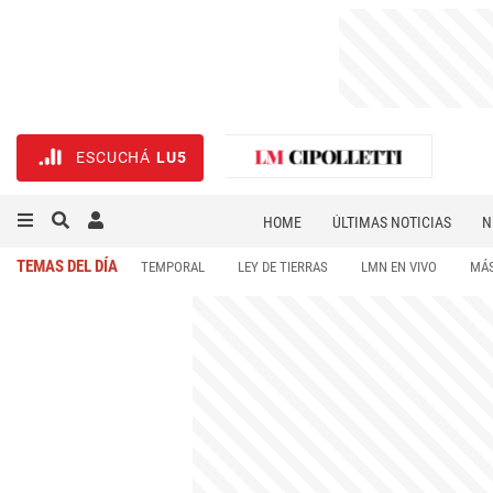
ESCUCHÁ
LU5
HOME
ÚLTIMAS NOTICIAS
N
NECROLÓGICAS
DEPORTES
TEMAS DEL DÍA
TEMPORAL
LEY DE TIERRAS
LMN EN VIVO
MÁS