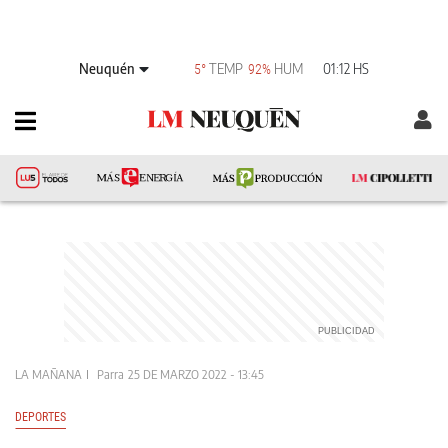
Neuquén
TEMP
HUM
01:12 HS
5°
92%
LA MAÑANA
Parra
25 DE MARZO 2022 - 13:45
DEPORTES