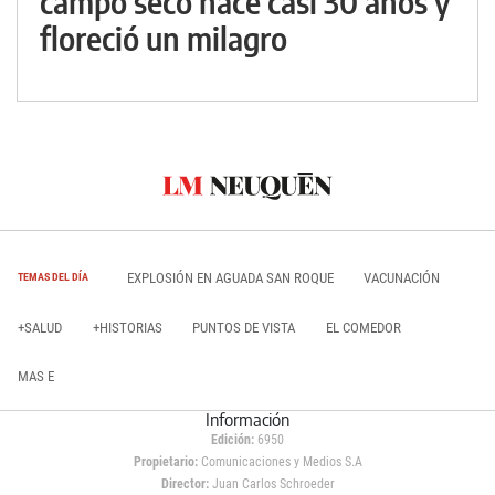
campo seco hace casi 30 años y
floreció un milagro
EXPLOSIÓN EN AGUADA SAN ROQUE
VACUNACIÓN
TEMAS DEL DÍA
+SALUD
+HISTORIAS
PUNTOS DE VISTA
EL COMEDOR
MAS E
Información
Edición:
6950
Propietario:
Comunicaciones y Medios S.A
Director:
Juan Carlos Schroeder