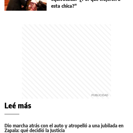
esta chica?"
Leé más
Dio marcha atrás con el auto y atropelló a una jubilada en
Zapala: qué decidió la Justicia