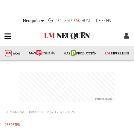
Neuquén
TEMP
HUM
03:52 HS
5°
56%
LA MAÑANA
Boca
31 DE MAYO 2021 - 18:25
DEPORTES