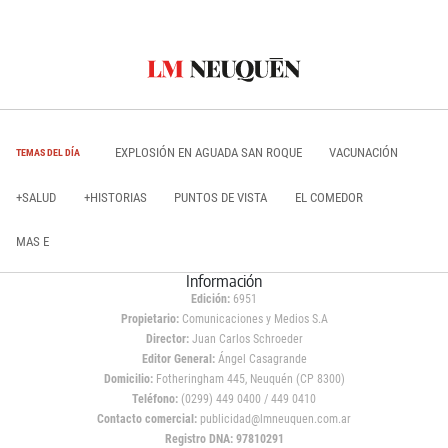
EXPLOSIÓN EN AGUADA SAN ROQUE
VACUNACIÓN
TEMAS DEL DÍA
+SALUD
+HISTORIAS
PUNTOS DE VISTA
EL COMEDOR
MAS E
Información
Edición:
6951
Propietario:
Comunicaciones y Medios S.A
Director:
Juan Carlos Schroeder
Editor General:
Ángel Casagrande
Domicilio:
Fotheringham 445, Neuquén (CP 8300)
Teléfono:
(0299) 449 0400 / 449 0410
Contacto comercial:
publicidad@lmneuquen.com.ar
Registro DNA: 97810291