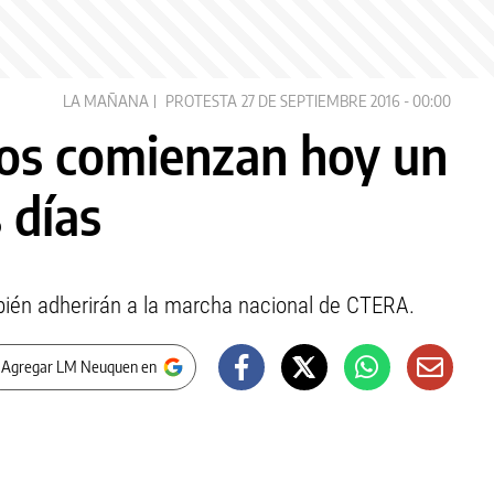
LA MAÑANA
PROTESTA
27 DE SEPTIEMBRE 2016 - 00:00
os comienzan hoy un
 días
mbién adherirán a la marcha nacional de CTERA.
 Agregar LM Neuquen en