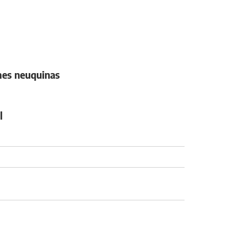
ymes neuquinas
l