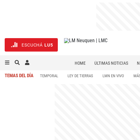
ESCUCHÁ
LU5
HOME
ÚLTIMAS NOTICIAS
N
NECROLÓGICAS
DEPORTES
TEMAS DEL DÍA
TEMPORAL
LEY DE TIERRAS
LMN EN VIVO
MÁS