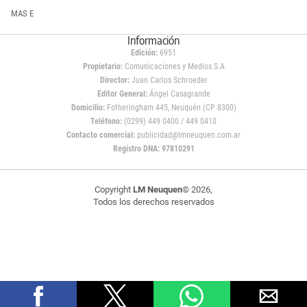
MAS E
Información
Edición:
6951
Propietario:
Comunicaciones y Medios S.A
Director:
Juan Carlos Schroeder
Editor General:
Ángel Casagrande
Domicilio:
Fotheringham 445, Neuquén (CP 8300)
Teléfono:
(0299) 449 0400 / 449 0410
Contacto comercial:
publicidad@lmneuquen.com.ar
Registro DNA: 97810291
Copyright
LM Neuquen
© 2026,
Todos los derechos reservados