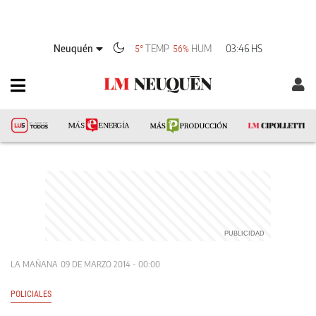
Neuquén
TEMP
HUM
03:46 HS
5°
56%
LA MAÑANA
09 DE MARZO 2014 - 00:00
POLICIALES