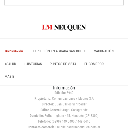
EXPLOSIÓN EN AGUADA SAN ROQUE
VACUNACIÓN
TEMAS DEL DÍA
+SALUD
+HISTORIAS
PUNTOS DE VISTA
EL COMEDOR
MAS E
Información
Edición:
6949
Propietario:
Comunicaciones y Medios S.A
Director:
Juan Carlos Schroeder
Editor General:
Ángel Casagrande
Domicilio:
Fotheringham 445, Neuquén (CP 8300)
Teléfono:
(0299) 449 0400 / 449 0410
Contacto comercial:
publicidad@lmneuquen.com.ar