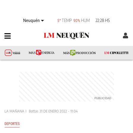
Neuquén
TEMP
HUM
22:28 HS
5°
90%
LA MAÑANA
Bottas
31 DE ENERO 2022 - 11:04
DEPORTES