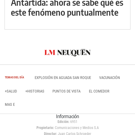
Antártida: ahora se sabe qué es
este fenómeno puntualmente
EXPLOSIÓN EN AGUADA SAN ROQUE
VACUNACIÓN
TEMAS DEL DÍA
+SALUD
+HISTORIAS
PUNTOS DE VISTA
EL COMEDOR
MAS E
Información
Edición:
6951
Propietario:
Comunicaciones y Medios S.A
Director:
Juan Carlos Schroeder