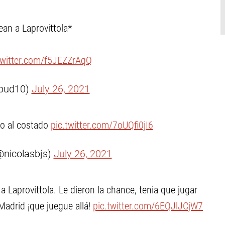
ean a Laprovittola*
twitter.com/f5JEZZrAqQ
pud10)
July 26, 2021
so al costado
pic.twitter.com/7oUQfi0jI6
@nicolasbjs)
July 26, 2021
a Laprovittola. Le dieron la chance, tenia que jugar
Madrid ¡que juegue allá!
pic.twitter.com/6EQJlJCjW7