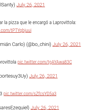
lSanty)
July 26, 2021
 la pizza que le encargó a Laprovittola:
er.com/tPTYqbjuui
mián Carlo) (@bo_chini)
July 26, 2021
rovittola
pic.twitter.com/tgAYAwa83C
eportesuy3Uy)
July 26, 2021
 3
pic.twitter.com/sZfcsYD5a3
saresEzequiel)
July 26, 2021