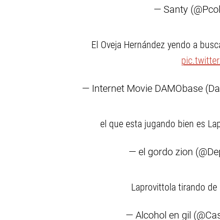
— Santy (@Pcol
El Oveja Hernández yendo a buscar
pic.twitt
— Internet Movie DAMObase (Da
el que esta jugando bien es Lap
— el gordo zion (@D
Laprovittola tirando de
— Alcohol en gil (@Ca