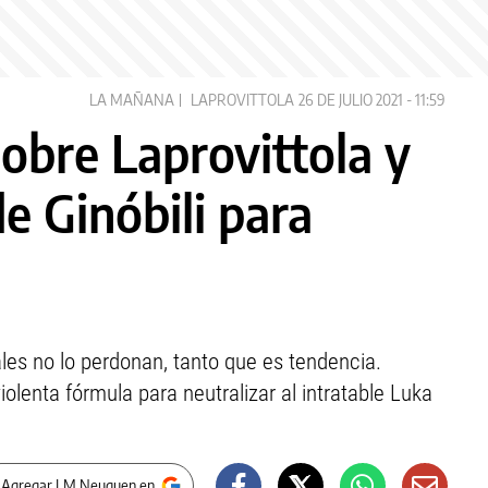
LA MAÑANA
LAPROVITTOLA
26 DE JULIO 2021 - 11:59
obre Laprovittola y
de Ginóbili para
ales no lo perdonan, tanto que es tendencia.
enta fórmula para neutralizar al intratable Luka
 Agregar LM Neuquen en