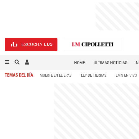
ESCUCHÁ
LU5
HOME
ÚLTIMAS NOTICIAS
N
NECROLÓGICAS
DEPORTES
TEMAS DEL DÍA
MUERTE EN EL EPAS
LEY DE TIERRAS
LMN EN VIVO