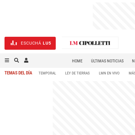
ESCUCHÁ
LU5
HOME
ÚLTIMAS NOTICIAS
N
NECROLÓGICAS
DEPORTES
TEMAS DEL DÍA
TEMPORAL
LEY DE TIERRAS
LMN EN VIVO
MÁS