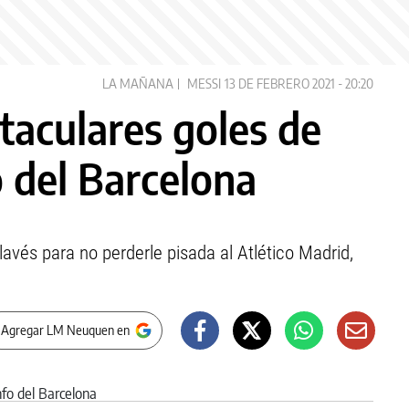
LA MAÑANA
MESSI
13 DE FEBRERO 2021 - 20:20
taculares goles de
o del Barcelona
lavés para no perderle pisada al Atlético Madrid,
 Agregar LM Neuquen en