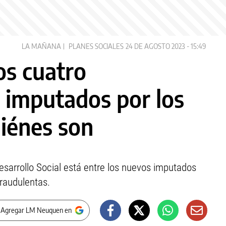
LA MAÑANA
PLANES SOCIALES
24 DE AGOSTO 2023 - 15:49
os cuatro
n imputados por los
uiénes son
Desarrollo Social está entre los nuevos imputados
fraudulentas.
 Agregar LM Neuquen en