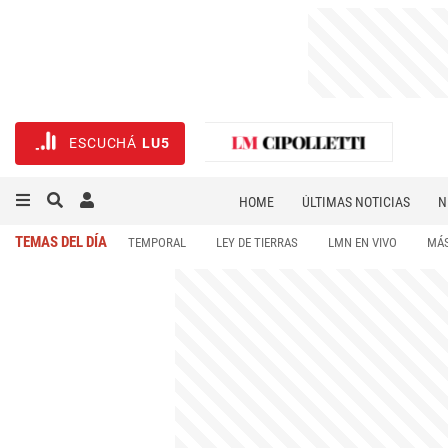
ESCUCHÁ
LU5
HOME
ÚLTIMAS NOTICIAS
N
NECROLÓGICAS
DEPORTES
TEMAS DEL DÍA
TEMPORAL
LEY DE TIERRAS
LMN EN VIVO
MÁS