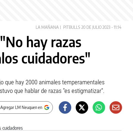
LA MAÑANA
PITBULLS
20 DE JULIO 2023 - 11:14
 "No hay razas
alos cuidadores"
dijo que hay 2000 animales temperamentales
stuvo que hablar de razas "es estigmatizar".
 Agregar LM Neuquen en