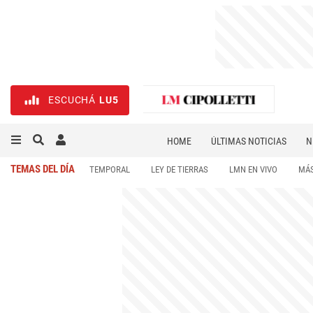
ESCUCHÁ
LU5
HOME
ÚLTIMAS NOTICIAS
N
NECROLÓGICAS
DEPORTES
TEMAS DEL DÍA
TEMPORAL
LEY DE TIERRAS
LMN EN VIVO
MÁS