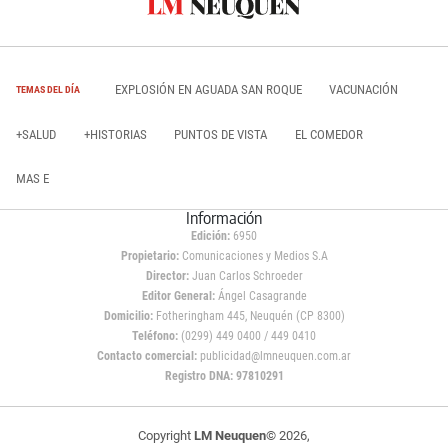
EXPLOSIÓN EN AGUADA SAN ROQUE
VACUNACIÓN
TEMAS DEL DÍA
+SALUD
+HISTORIAS
PUNTOS DE VISTA
EL COMEDOR
MAS E
Información
Edición:
6950
Propietario:
Comunicaciones y Medios S.A
Director:
Juan Carlos Schroeder
Editor General:
Ángel Casagrande
Domicilio:
Fotheringham 445, Neuquén (CP 8300)
Teléfono:
(0299) 449 0400 / 449 0410
Contacto comercial:
publicidad@lmneuquen.com.ar
Registro DNA: 97810291
Copyright
LM Neuquen
© 2026,