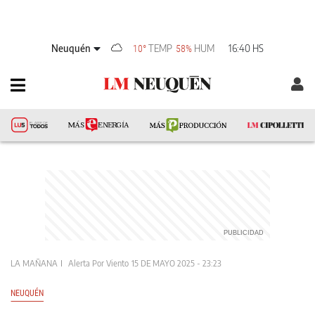
Neuquén
TEMP
HUM
16:40 HS
10°
58%
LA MAÑANA
Alerta Por Viento
15 DE MAYO 2025 - 23:23
NEUQUÉN