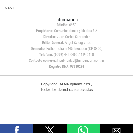
MAS E
Información
Edición:
6950
Propietario:
Comunicaciones y Medios S.A
Director:
Juan Carlos Schroeder
Editor General:
Ángel Casagrande
Domicilio:
Fotheringham 445, Neuquén (CP 8300)
Teléfono:
(0299) 449 0400 / 449 0410
Contacto comercial:
publicidad@lmneuquen.com.ar
Registro DNA: 97810291
Copyright
LM Neuquen
© 2026,
Todos los derechos reservados