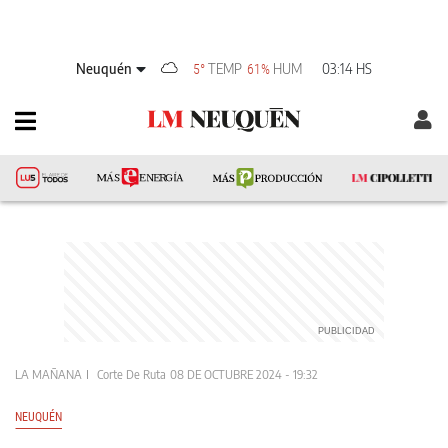
Neuquén
TEMP
HUM
03:14 HS
5°
61%
LA MAÑANA
Corte De Ruta
08 DE OCTUBRE 2024 - 19:32
NEUQUÉN