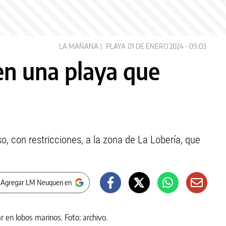
LA MAÑANA
PLAYA
01 DE ENERO 2024 - 09:03
en una playa que
o, con restricciones, a la zona de La Lobería, que
 Agregar LM Neuquen en