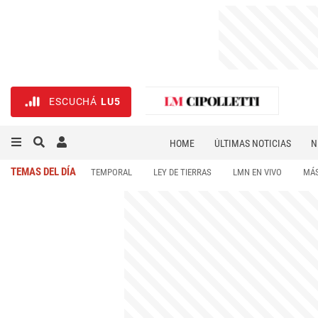
ESCUCHÁ
LU5
HOME
ÚLTIMAS NOTICIAS
N
NECROLÓGICAS
DEPORTES
TEMAS DEL DÍA
TEMPORAL
LEY DE TIERRAS
LMN EN VIVO
MÁS