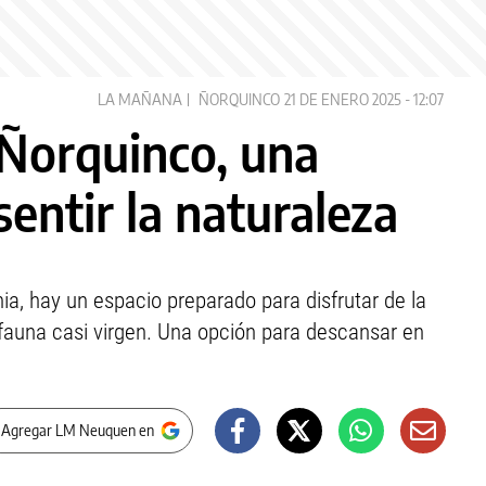
LA MAÑANA
ÑORQUINCO
21 DE ENERO 2025 - 12:07
Ñorquinco, una
entir la naturaleza
ia, hay un espacio preparado para disfrutar de la
 fauna casi virgen. Una opción para descansar en
 Agregar LM Neuquen en