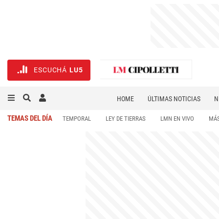
ESCUCHÁ
LU5
HOME
ÚLTIMAS NOTICIAS
N
NECROLÓGICAS
DEPORTES
TEMAS DEL DÍA
TEMPORAL
LEY DE TIERRAS
LMN EN VIVO
MÁS